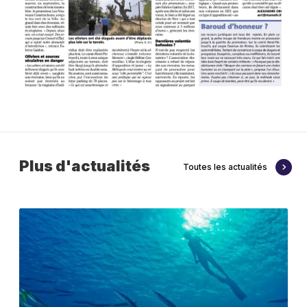
Plus d'actualités
Toutes les actualités
L
’
a
c
c