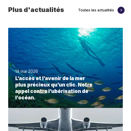
Plus d'actualités
Toutes les actualités
L
’
a
c
c
14 mai 2026
è
L’accès et l’avenir de la mer
s
plus précieux qu’un clic. Notre
e
appel contre l’ubérisation de
l’océan.
t
l
L
’
e
a
t