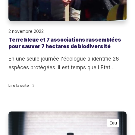
l
u
a
e
l
e
i
2 novembre 2022
t
b
Terre bleue et 7 associations rassemblées
7
e
pour sauver 7 hectares de biodiversité
a
r
s
En une seule journée l'écologue a identifié 28
t
s
espèces protégées. Il est temps que l'Etat…
é
o
c
Lire la suite
i
a
t
E
i
Eau
a
o
u