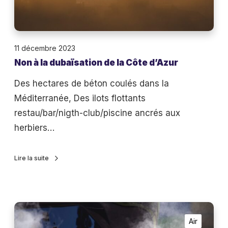
b
a
ï
11 décembre 2023
s
Non à la dubaïsation de la Côte d’Azur
a
t
Des hectares de béton coulés dans la
i
Méditerranée, Des ilots flottants
o
restau/bar/nigth-club/piscine ancrés aux
n
herbiers…
d
e
Lire la suite
l
a
C
V
ô
Air
o
t