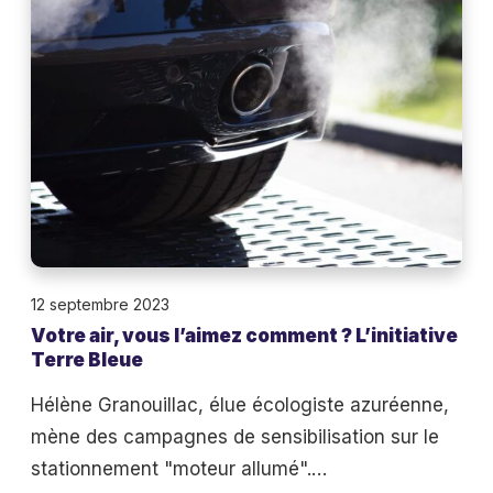
t
e
r
d
e
’
a
A
i
z
r
u
,
r
v
o
12 septembre 2023
u
Votre air, vous l’aimez comment ? L’initiative
s
Terre Bleue
l
’
Hélène Granouillac, élue écologiste azuréenne,
a
mène des campagnes de sensibilisation sur le
i
stationnement "moteur allumé".…