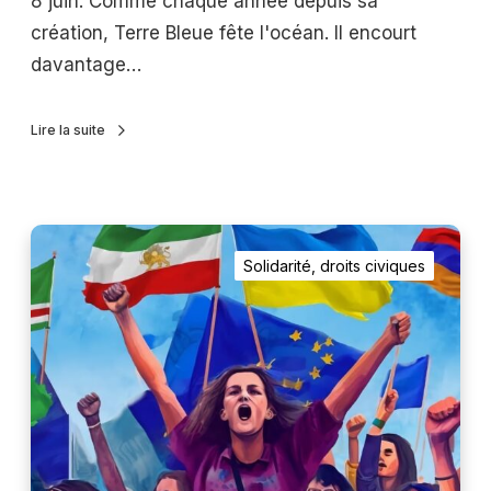
l
8 juin. Comme chaque année depuis sa
r
e
création, Terre Bleue fête l'océan. Il encourt
a
T
davantage…
l
e
a
r
Lire la suite
z
r
u
e
r
b
S
é
l
Solidarité, droits civiques
i
e
e
l
n
u
e
e
n
c
:
e
a
t
l