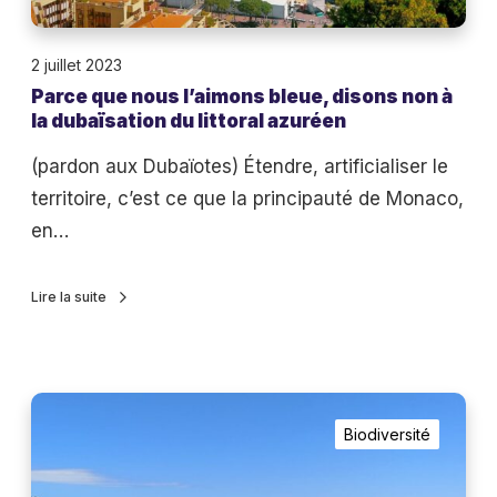
o
t
u
i
2 juillet 2023
s
o
Parce que nous l’aimons bleue, disons non à
l
n
la dubaïsation du littoral azuréen
’
s
a
(pardon aux Dubaïotes) Étendre, artificialiser le
d
i
territoire, c’est ce que la principauté de Monaco,
’
m
en…
e
o
a
n
Lire la suite
u
s
b
l
N
e
Biodiversité
o
u
n
e