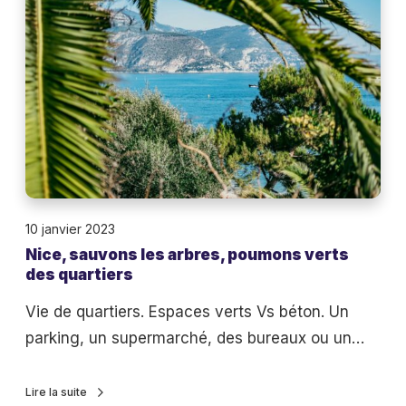
m
a
e
e
u
,
s
t
s
o
é
a
l
s
u
a
e
v
i
t
o
r
d
n
e
i
10 janvier 2023
s
e
a
Nice, sauvons les arbres, poumons verts
l
t
des quartiers
s
e
a
p
s
Vie de quartiers. Espaces verts Vs béton. Un
u
o
a
parking, un supermarché, des bureaux ou un…
t
r
r
r
a
b
Lire la suite
e