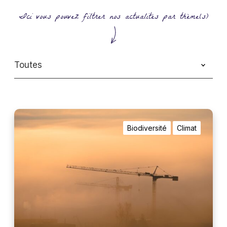
Ici vous pouvez filtrer nos actualités par thème(s)
N
Biodiversité
Climat
o
n
à
l
a
d
u