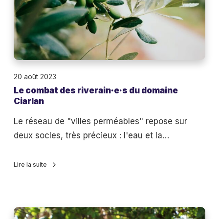
e
a
u
t
e
d
e
s
20 août 2023
r
Le combat des riverain·e·s du domaine
i
Ciarlan
v
e
Le réseau de "villes perméables" repose sur
r
deux socles, très précieux : l'eau et la…
a
i
Lire la suite
n
·
e
C