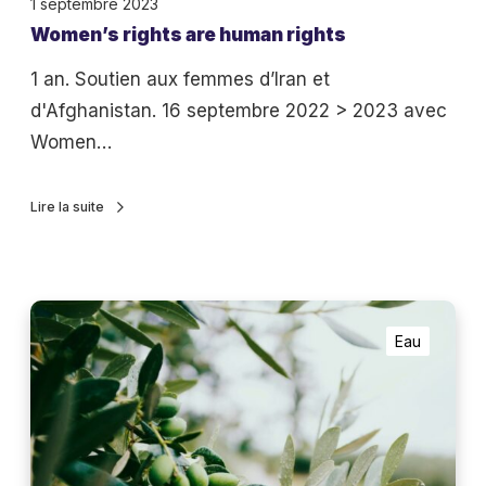
1 septembre 2023
t
i
Women’s rights are human rights
s
t
a
1 an. Soutien aux femmes d’Iran et
i
r
d'Afghanistan. 16 septembre 2022 > 2023 avec
a
e
Women…
t
h
i
u
Lire la suite
v
m
e
a
T
n
e
L
r
r
Eau
e
i
r
c
g
e
o
h
B
m
t
l
b
s