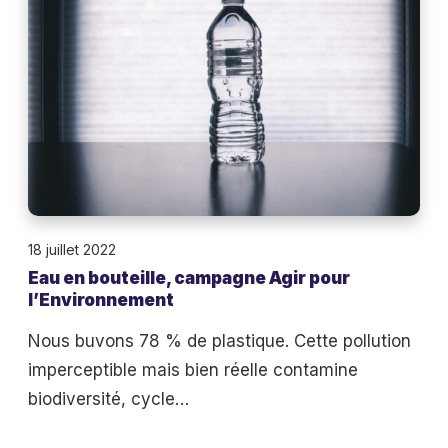
n
e
s
n
r
b
a
o
s
u
s
t
e
e
m
i
b
18 juillet 2022
l
l
Eau en bouteille, campagne Agir pour
l
é
l’Environnement
e
e
,
Nous buvons 78 % de plastique. Cette pollution
s
c
imperceptible mais bien réelle contamine
p
a
biodiversité, cycle…
o
m
u