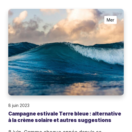
b
a
C
ï
Mer
a
s
m
a
p
t
a
i
g
o
n
n
e
d
e
u
s
l
t
i
8 juin 2023
i
t
Campagne estivale Terre bleue : alternative
v
à la crème solaire et autres suggestions
t
a
o