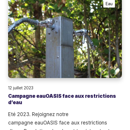
·
Eau
a
s
m
d
p
u
a
d
g
o
n
m
e
a
i
e
n
a
e
12 juillet 2023
u
C
Campagne eauOASIS face aux restrictions
O
i
d’eau
A
a
S
Eté 2023. Rejoignez notre
r
I
campagne eauOASIS face aux restrictions
l