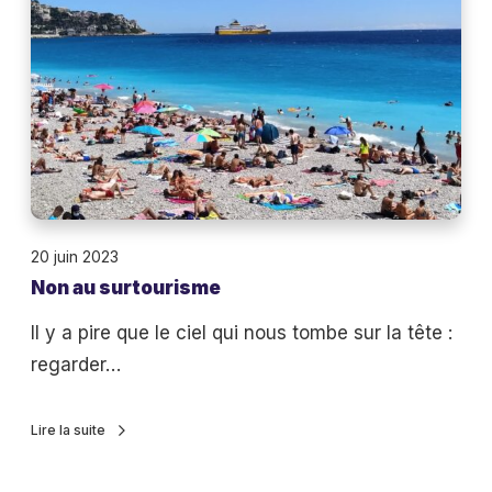
a
,
u
d
s
i
u
s
r
o
t
n
o
s
u
n
20 juin 2023
r
o
Non au surtourisme
i
n
s
Il y a pire que le ciel qui nous tombe sur la tête :
à
m
regarder…
l
e
a
Lire la suite
d
u