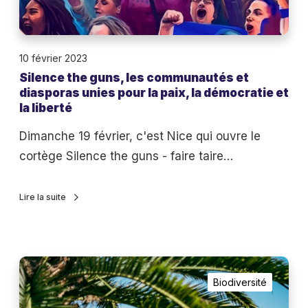
h
t
e
e
g
r
10 février 2023
u
n
Silence the guns, les communautés et
n
a
diasporas unies pour la paix, la démocratie et
s
la liberté
t
,
i
Dimanche 19 février, c'est Nice qui ouvre le
l
v
cortège Silence the guns - faire taire…
e
e
s
à
Lire la suite
c
l
o
a
m
c
m
N
r
u
Biodiversité
i
è
n
c